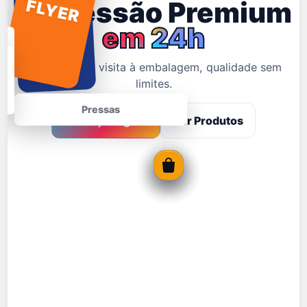
Impressão Premium
FLYER
em 24h
Do cartão de visita à embalagem, qualidade sem
limites.
Pressas
Começar Agora
Ver Produtos